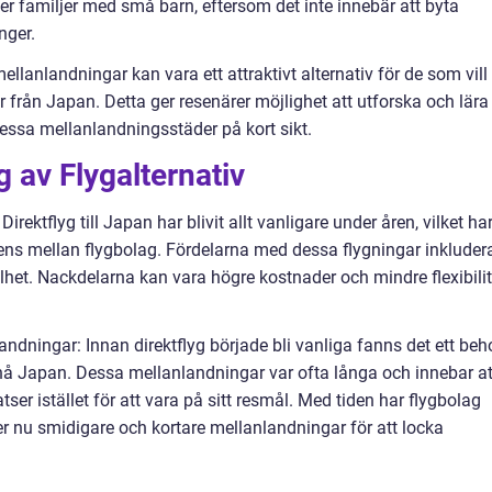
er familjer med små barn, eftersom det inte innebär att byta
nger.
llanlandningar kan vara ett attraktivt alternativ för de som vill
ler från Japan. Detta ger resenärer möjlighet att utforska och lära
essa mellanlandningsstäder på kort sikt.
 av Flygalternativ
irektflyg till Japan har blivit allt vanligare under åren, vilket ha
rrens mellan flygbolag. Fördelarna med dessa flygningar inkluder
lhet. Nackdelarna kan vara högre kostnader och mindre flexibilit
andningar: Innan direktflyg började bli vanliga fanns det ett beh
 nå Japan. Dessa mellanlandningar var ofta långa och innebar at
ser istället för att vara på sitt resmål. Med tiden har flygbolag
er nu smidigare och kortare mellanlandningar för att locka