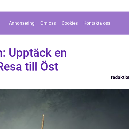
Annonsering
Om oss
Cookies
Kontakta oss
an: Upptäck en
esa till Öst
redaktio