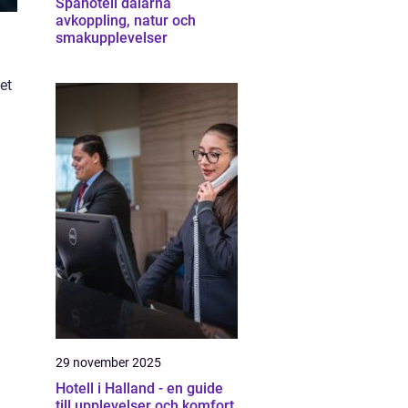
Spahotell dalarna
avkoppling, natur och
smakupplevelser
et
29 november 2025
Hotell i Halland - en guide
till upplevelser och komfort