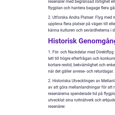
resenärer med begränsad rörlighet ell
flygplan och hantera bagage flera gå
2. Utforska Andra Platser: Flyg med me
uppleva flera platser på vägen till el
känna kulturen och sevärdheterna i d
Historisk Genomgång
1. För- och Nackdelar med Direktflyg: D
lett till högre efterfrågan och konku
kortare restid, bekvämlighet och enke
när det gäller avrese- och returdagar.
2. Historiska Utvecklingen av Mellanl
av att göra mellanlandningar för att
resenärerna spenderade tid på flygplat
utvecklat sina ruttnätverk och erbjud
resenärer.