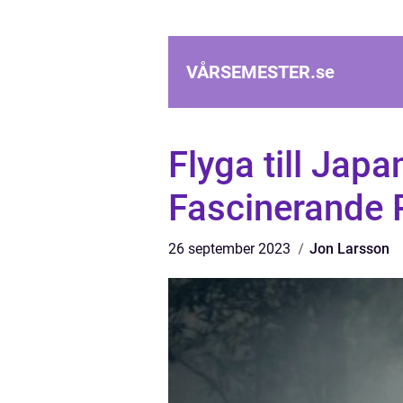
VÅRSEMESTER.
se
Flyga till Jap
Fascinerande R
26 september 2023
Jon Larsson