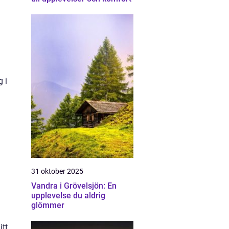
g i
31 oktober 2025
Vandra i Grövelsjön: En
upplevelse du aldrig
glömmer
itt