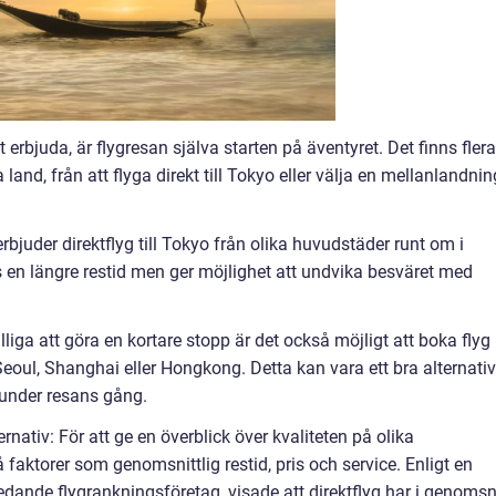
 erbjuda, är flygresan själva starten på äventyret. Det finns flera
 land, från att flyga direkt till Tokyo eller välja en mellanlandnin
rbjuder direktflyg till Tokyo från olika huvudstäder runt om i
s en längre restid men ger möjlighet att undvika besväret med
liga att göra en kortare stopp är det också möjligt att boka flyg
oul, Shanghai eller Hongkong. Detta kan vara ett bra alternativ
r under resans gång.
nativ: För att ge en överblick över kvaliteten på olika
 på faktorer som genomsnittlig restid, pris och service. Enligt en
ledande flygrankningsföretag, visade att direktflyg har i genomsn