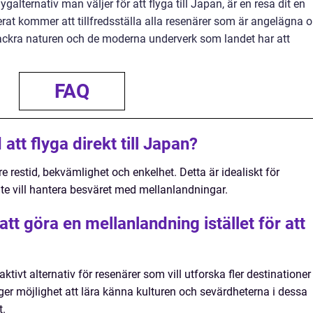
galternativ man väljer för att flyga till Japan, är en resa dit en
at kommer att tillfredsställa alla resenärer som är angelägna 
vackra naturen och de moderna underverk som landet har att
FAQ
att flyga direkt till Japan?
re restid, bekvämlighet och enkelhet. Detta är idealiskt för
inte vill hantera besväret med mellanlandningar.
 att göra en mellanlandning istället för att
ktivt alternativ för resenärer som vill utforska fler destinationer
t ger möjlighet att lära känna kulturen och sevärdheterna i dessa
t.