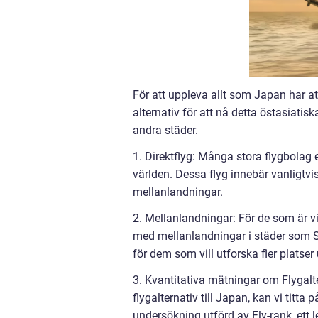
För att uppleva allt som Japan har att
alternativ för att nå detta östasiatiska
andra städer.
1. Direktflyg: Många stora flygbolag e
världen. Dessa flyg innebär vanligtvi
mellanlandningar.
2. Mellanlandningar: För de som är vil
med mellanlandningar i städer som Se
för dem som vill utforska fler platse
3. Kvantitativa mätningar om Flygalter
flygalternativ till Japan, kan vi titta
undersökning utförd av Fly-rank, ett 