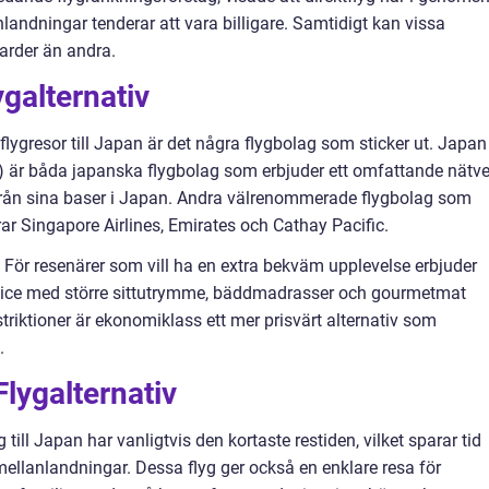
landningar tenderar att vara billigare. Samtidigt kan vissa
arder än andra.
ygalternativ
flygresor till Japan är det några flygbolag som sticker ut. Japan
) är båda japanska flygbolag som erbjuder ett omfattande nätve
ch från sina baser i Japan. Andra välrenommerade flygbolag som
rar Singapore Airlines, Emirates och Cathay Pacific.
För resenärer som vill ha en extra bekväm upplevelse erbjuder
vice med större sittutrymme, bäddmadrasser och gourmetmat
riktioner är ekonomiklass ett mer prisvärt alternativ som
.
Flygalternativ
till Japan har vanligtvis den kortaste restiden, vilket sparar tid
 mellanlandningar. Dessa flyg ger också en enklare resa för