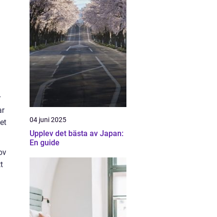
r
ar
04 juni 2025
et
Upplev det bästa av Japan:
En guide
ov
t