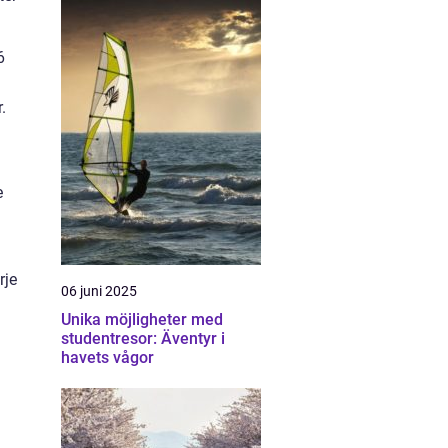
6
.
e
rje
06 juni 2025
Unika möjligheter med
studentresor: Äventyr i
havets vågor