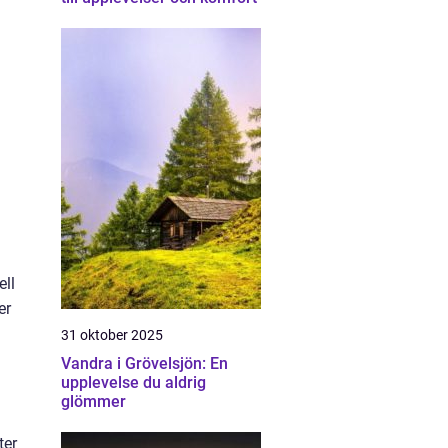
ell
er
31 oktober 2025
Vandra i Grövelsjön: En
upplevelse du aldrig
glömmer
ter