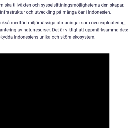
iska tillväxten och sysselsättningsmöjligheterna den skapar.
 infrastruktur och utveckling på många öar i Indonesien.
också medfört miljömässiga utmaningar som överexploatering,
antering av naturresurser. Det är viktigt att uppmärksamma des
h skydda Indonesiens unika och sköra ekosystem.