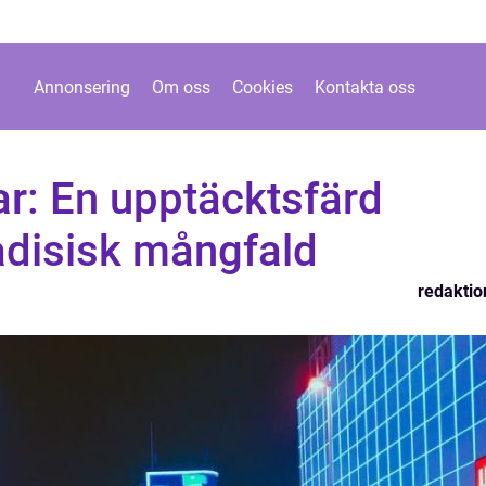
Annonsering
Om oss
Cookies
Kontakta oss
r: En upptäcktsfärd
disisk mångfald
redaktio