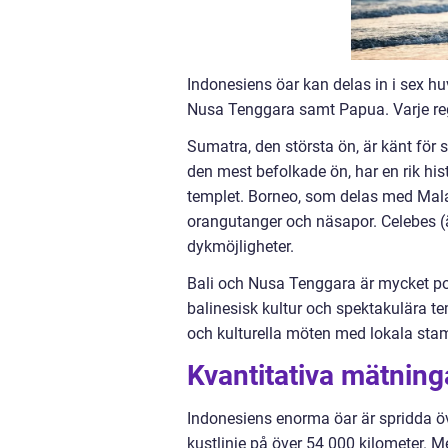
Indonesiens öar kan delas in i sex hu
Nusa Tenggara samt Papua. Varje regi
Sumatra, den största ön, är känt för 
den mest befolkade ön, har en rik his
templet. Borneo, som delas med Malays
orangutanger och näsapor. Celebes (
dykmöjligheter.
Bali och Nusa Tenggara är mycket popu
balinesisk kultur och spektakulära t
och kulturella möten med lokala sta
Kvantitativa mätnin
Indonesiens enorma öar är spridda öv
kustlinje på över 54 000 kilometer.