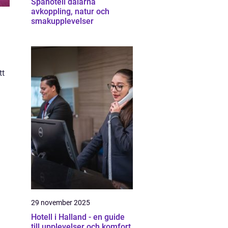
Spahotell dalarna
avkoppling, natur och
smakupplevelser
tt
29 november 2025
Hotell i Halland - en guide
till upplevelser och komfort