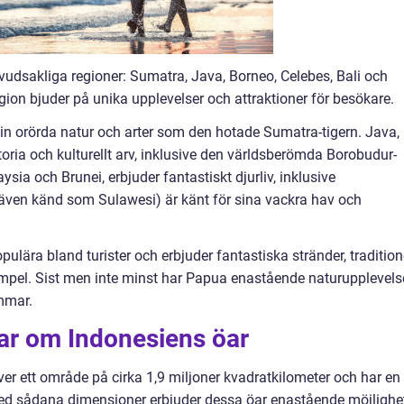
vudsakliga regioner: Sumatra, Java, Borneo, Celebes, Bali och
on bjuder på unika upplevelser och attraktioner för besökare.
sin orörda natur och arter som den hotade Sumatra-tigern. Java,
toria och kulturellt arv, inklusive den världsberömda Borobudur-
ia och Brunei, erbjuder fantastiskt djurliv, inklusive
även känd som Sulawesi) är känt för sina vackra hav och
lära bland turister och erbjuder fantastiska stränder, tradition
empel. Sist men inte minst har Papua enastående naturupplevels
mmar.
gar om Indonesiens öar
er ett område på cirka 1,9 miljoner kvadratkilometer och har en
 Med sådana dimensioner erbjuder dessa öar enastående möjlighe