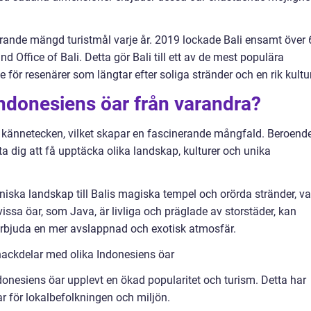
rande mängd turistmål varje år. 2019 lockade Bali ensamt över 
nd Office of Bali. Detta gör Bali till ett av de mest populära
 för resenärer som längtar efter soliga stränder och en rik kultur
 Indonesiens öar från varandra?
da kännetecken, vilket skapar en fascinerande mångfald. Beroend
a dig att få upptäcka olika landskap, kulturer och unika
ska landskap till Balis magiska tempel och orörda stränder, va
issa öar, som Java, är livliga och präglade av storstäder, kan
erbjuda en mer avslappnad och exotisk atmosfär.
nackdelar med olika Indonesiens öar
onesiens öar upplevt en ökad popularitet och turism. Detta har
 för lokalbefolkningen och miljön.