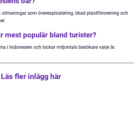
esiens öar?
t utmaningar som överexploatering, ökad plastförorening och
er.
är mest populär bland turister?
na i Indonesien och lockar miljontals besökare varje år.
Läs fler inlägg här