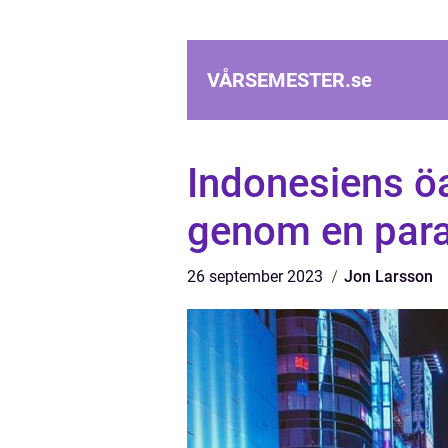
VÅRSEMESTER.
se
Indonesiens öa
genom en para
26 september 2023
Jon Larsson