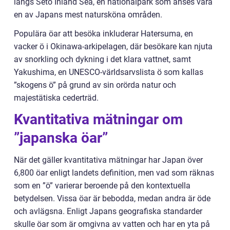
längs Seto Inland Sea, en nationalpark som anses vara
en av Japans mest natursköna områden.
Populära öar att besöka inkluderar Hatersuma, en
vacker ö i Okinawa-arkipelagen, där besökare kan njuta
av snorkling och dykning i det klara vattnet, samt
Yakushima, en UNESCO-världsarvslista ö som kallas
”skogens ö” på grund av sin orörda natur och
majestätiska cederträd.
Kvantitativa mätningar om
”japanska öar”
När det gäller kvantitativa mätningar har Japan över
6,800 öar enligt landets definition, men vad som räknas
som en ”ö” varierar beroende på den kontextuella
betydelsen. Vissa öar är bebodda, medan andra är öde
och avlägsna. Enligt Japans geografiska standarder
skulle öar som är omgivna av vatten och har en yta på