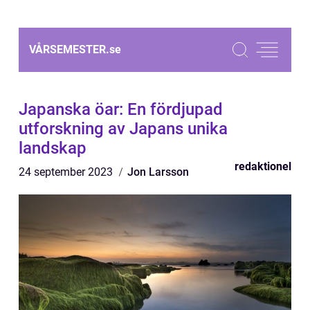
VÅRSEMESTER.
se
Japanska öar: En fördjupad
utforskning av Japans unika
landskap
redaktionel
24 september 2023
Jon Larsson