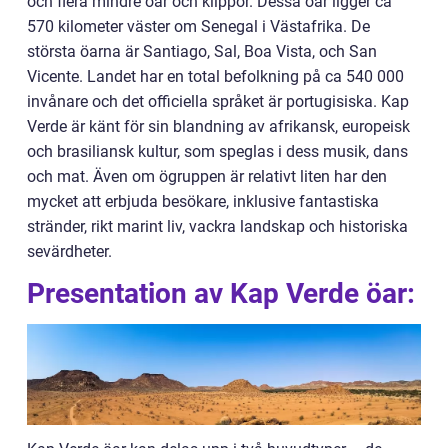
och flera mindre öar och klippor. Dessa öar ligger ca
570 kilometer väster om Senegal i Västafrika. De
största öarna är Santiago, Sal, Boa Vista, och San
Vicente. Landet har en total befolkning på ca 540 000
invånare och det officiella språket är portugisiska. Kap
Verde är känt för sin blandning av afrikansk, europeisk
och brasiliansk kultur, som speglas i dess musik, dans
och mat. Även om ögruppen är relativt liten har den
mycket att erbjuda besökare, inklusive fantastiska
stränder, rikt marint liv, vackra landskap och historiska
sevärdheter.
Presentation av Kap Verde öar: