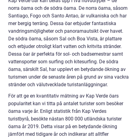
Kap Verde öar kan delas upp i två huvudtyper – de
norra öarna och de södra öarna. De norra öarna, såsom
Santiago, Fogo och Santo Antao, är vulkaniska och har
mer bergig terräng. Dessa öar erbjuder fantastiska
vandringsmöjligheter och panoramautsikt över havet.
De södra öarna, såsom Sal och Boa Vista, är plattare
och erbjuder otroligt klart vatten och kritvita stränder.
Dessa öar är perfekta för sol- och badsemestrar samt
vattensporter som surfing och kitesurfing. De södra
öarna, särskilt Sal, har upplevt en betydande ökning av
turismen under de senaste åren på grund av sina vackra
stränder och välutvecklade turistanläggningar.
För att ge en kvantitativ mätning av Kap Verde öars
popularitet kan vi titta på antalet turister som besöker
öarna varje år. Enligt statistik från Kap Verdes
turistbyrå, besökte nästan 800 000 utländska turister
öarna år 2019. Detta visar på en betydande ökning
jämfört med tidigare år och indikerar att alltfler