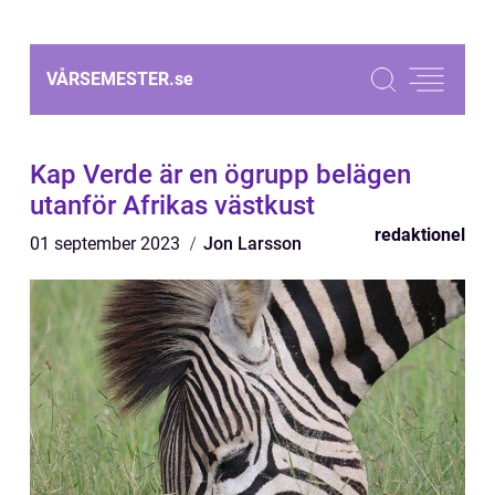
VÅRSEMESTER.
se
Kap Verde är en ögrupp belägen
utanför Afrikas västkust
redaktionel
01 september 2023
Jon Larsson