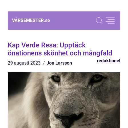
VÅRSEMESTER.
se
Kap Verde Resa: Upptäck
önationens skönhet och mångfald
redaktionel
29 augusti 2023
Jon Larsson