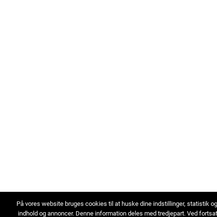
På vores website bruges cookies til at huske dine indstillinger, statistik o
indhold og annoncer. Denne information deles med tredjepart. Ved fortsa