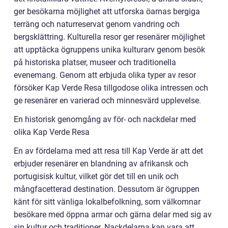
ger besökarna möjlighet att utforska öarnas bergiga
terräng och naturreservat genom vandring och
bergsklättring. Kulturella resor ger resenärer möjlighet
att upptäcka ögruppens unika kulturarv genom besök
på historiska platser, museer och traditionella
evenemang. Genom att erbjuda olika typer av resor
försöker Kap Verde Resa tillgodose olika intressen och
ge resenärer en varierad och minnesvärd upplevelse.
En historisk genomgång av för- och nackdelar med
olika Kap Verde Resa
En av fördelarna med att resa till Kap Verde är att det
erbjuder resenärer en blandning av afrikansk och
portugisisk kultur, vilket gör det till en unik och
mångfacetterad destination. Dessutom är ögruppen
känt för sitt vänliga lokalbefolkning, som välkomnar
besökare med öppna armar och gärna delar med sig av
sin kultur och traditioner. Nackdelarna kan vara att