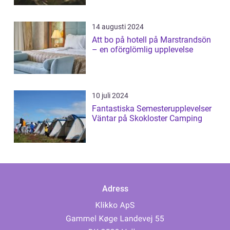
14 augusti 2024
Att bo på hotell på Marstrandsön
– en oförglömlig upplevelse
10 juli 2024
Fantastiska Semesterupplevelser
Väntar på Skokloster Camping
Adress