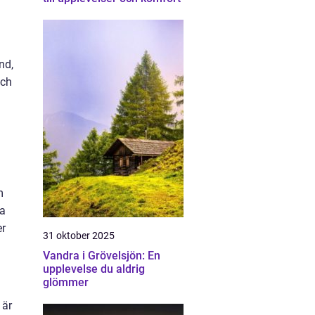
nd,
och
m
ga
er
31 oktober 2025
Vandra i Grövelsjön: En
upplevelse du aldrig
glömmer
 är