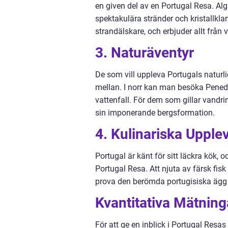
en given del av en Portugal Resa. Alga
spektakulära stränder och kristallkla
strandälskare, och erbjuder allt från 
3. Naturäventyr
De som vill uppleva Portugals naturli
mellan. I norr kan man besöka Pened
vattenfall. För dem som gillar vandri
sin imponerande bergsformation.
4. Kulinariska Upple
Portugal är känt för sitt läckra kök,
Portugal Resa. Att njuta av färsk fis
prova den berömda portugisiska ägg p
Kvantitativa Mätnin
För att ge en inblick i Portugal Resa