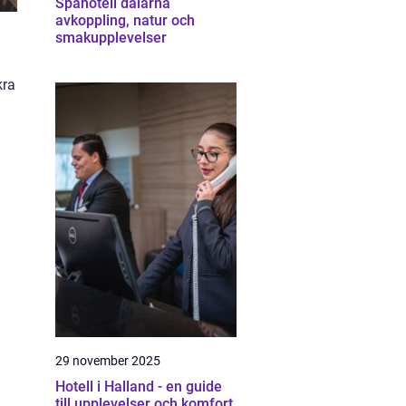
Spahotell dalarna
avkoppling, natur och
smakupplevelser
kra
29 november 2025
Hotell i Halland - en guide
till upplevelser och komfort