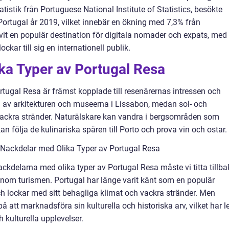
atistik från Portuguese National Institute of Statistics, besökte
 Portugal år 2019, vilket innebär en ökning med 7,3% från
vit en populär destination för digitala nomader och expats, med
kar till sig en internationell publik.
ika Typer av Portugal Resa
rtugal Resa är främst kopplade till resenärernas intressen och
a av arkitekturen och museerna i Lissabon, medan sol- och
vackra stränder. Naturälskare kan vandra i bergsområden som
n följa de kulinariska spåren till Porto och prova vin och ostar.
Nackdelar med Olika Typer av Portugal Resa
nackdelarna med olika typer av Portugal Resa måste vi titta tillb
 inom turismen. Portugal har länge varit känt som en populär
ch lockar med sitt behagliga klimat och vackra stränder. Men
att marknadsföra sin kulturella och historiska arv, vilket har le
h kulturella upplevelser.