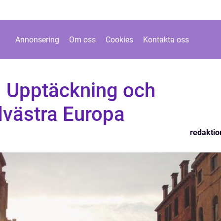
Annonsering
Om oss
Cookies
Kontakta oss
: Upptäckning och
dvästra Europa
redaktio