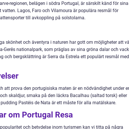
rve-regionen, belägen i södra Portugal, är särskilt känd för sina
rt vatten. Lagos, Faro och Vilamoura är populära resmål för
vattensporter till avkoppling på solstolarna.
ga skönhet och äventyra i naturen har gott om möjligheter att vä
a-Gerês nationalpark, som präglas av sina gröna dalar och vack
ng och bergsklättring är Serra da Estrela ett populärt resmål med
velser
 och att prova den portugisiska maten är en nödvändighet under e
k och skaldjur, smaka på den läckra Bacalhau (saltad torsk) eller
udding Pastéis de Nata är ett måste för alla matälskare.
gar om Portugal Resa
s popularitet och betydelse inom turismen kan vi titta på några