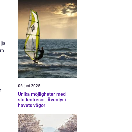
lja
ra
06 juni 2025
n
Unika möjligheter med
studentresor: Äventyr i
havets vågor