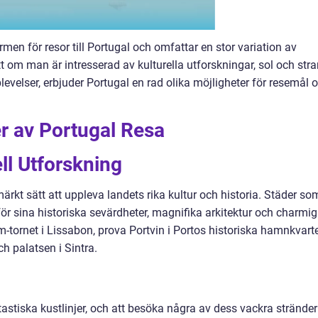
men för resor till Portugal och omfattar en stor variation av
t om man är intresserad av kulturella utforskningar, sol och stra
plevelser, erbjuder Portugal en rad olika möjligheter för resemål 
r av Portugal Resa
ll Utforskning
ärkt sätt att uppleva landets rika kultur och historia. Städer so
ör sina historiska sevärdheter, magnifika arkitektur och charmi
-tornet i Lissabon, prova Portvin i Portos historiska hamnkvart
h palatsen i Sintra.
stiska kustlinjer, och att besöka några av dess vackra stränder