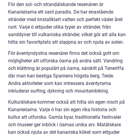
För den sol- och strandälskande resenären är
Kanarieöarna ett sant paradis. De har enastående
stränder med kristallklart vatten och perfekt väder året
runt. Varje ö erbjuder olika typer av stränder, från
sanddyner till vulkaniska stränder, vilket gör att alla kan
hitta sin favoritplats att slappna av och njuta av solen.
För äventyrslystna resenärer finns det också gott om
möjligheter att utforska öarna på andra sätt. Vandring
och klättring är populärt på öarna, särskilt på Teneriffa
där man kan bestiga Spaniens högsta berg, Teide.
Andra aktiviteter som kan intressera äventyrarna
inkluderar surfing, dykning och mountainbiking.
Kulturälskare kommer också att hitta sin egen nisch på
Kanarieöarna. Varje ö har sin egen rika historia och
kultur att utforska. Gamla byar, traditionella festivaler
och museer ger inblick i öarnas unika arv. Matälskare
kan också njuta av det kanariska köket som erbjuder