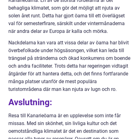
Kanarieöarna. En av de största fördelarna är det
behagliga klimatet, som gör det möjligt att njuta av
solen året runt. Detta har gjort öarna till ett överlägset
val för semesterfirare, särskilt under vintermånaderna
när andra delar av Europa är kalla och mörka.
Nackdelarna kan vara att vissa delar av öarna har blivit
överbefolkade under högsäsongen, vilket kan leda till
trängsel på stränderna och ökad konkurrens om boende
och andra faciliteter. Trots detta har regeringen vidtagit
åtgärder för att hantera detta, och det finns fortfarande
många platser utanför de mest populära
turistområdena där man kan njuta av lugn och ro.
Avslutning:
Resa till Kanarieöarna är en upplevelse som inte får
missas. Med sin skönhet, sin livliga kultur och det
oemotståndliga klimatet är det en destination som
passar alla typer av resenärer. Oavsett om du är en