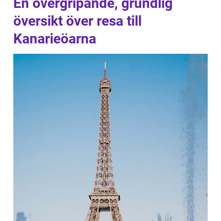
En övergripande, grundlig
översikt över resa till
Kanarieöarna