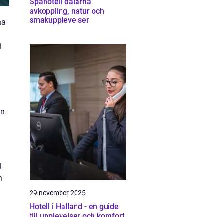
Spahotell dalarna
avkoppling, natur och
smakupplevelser
na
l
en
l
n
29 november 2025
Hotell i Halland - en guide
till upplevelser och komfort