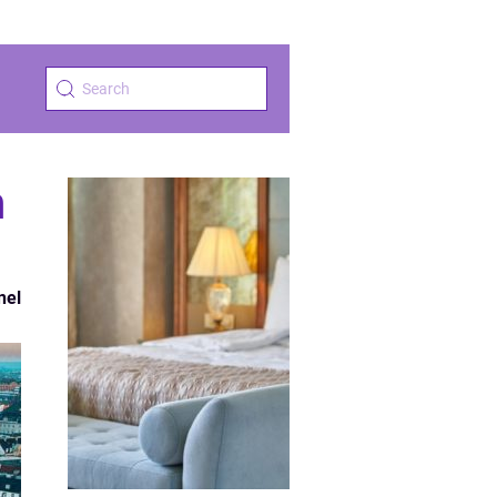
h
nel