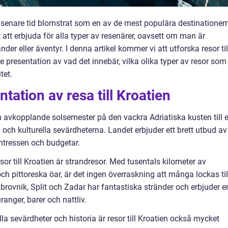
å senare tid blomstrat som en av de mest populära destinationer
 att erbjuda för alla typer av resenärer, oavsett om man är
änder eller äventyr. I denna artikel kommer vi att utforska resor til
e presentation av vad det innebär, vilka olika typer av resor som
tet.
ation av resa till Kroatien
 en avkopplande solsemester på den vackra Adriatiska kusten till 
 och kulturella sevärdheterna. Landet erbjuder ett brett utbud av
intressen och budgetar.
or till Kroatien är strandresor. Med tusentals kilometer av
 och pittoreska öar, är det ingen överraskning att många lockas til
brovnik, Split och Zadar har fantastiska stränder och erbjuder e
anger, barer och nattliv.
la sevärdheter och historia är resor till Kroatien också mycket