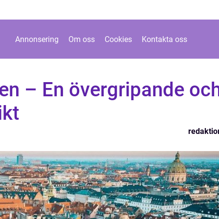
Annonsering
Om oss
Cookies
Kontakta oss
tien – En övergripande oc
ikt
redaktio