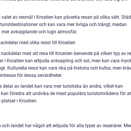
valet av resmål i Kroatien kan påverka resan på olika sätt. Städ
turistdestinationer och kan vara mer livliga och trångt, medan
n mer avkopplande och lugn atmosfär.
ckdelar med olika resor till Kroatien
 nackdelar med att resa till Kroatien beroende på vilken typ av r
er i Kroatien kan erbjuda avkoppling och sol, men kan vara myc
t. Kulturella resor kan vara rika på historia och kultur, men krä
intresse för dessa sevärdheter.
a delar av landet kan vara mer turistiska än andra, vilket kan
 kan föredra att undvika de mest populära turistområdena för at
platser i Kroatien.
a och landet har något att erbjuda för alla typer av resenärer. Me