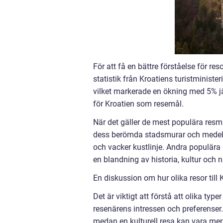
För att få en bättre förståelse för res
statistik från Kroatiens turistminist
vilket markerade en ökning med 5% jä
för Kroatien som resemål.
När det gäller de mest populära resmå
dess berömda stadsmurar och medelti
och vacker kustlinje. Andra populära 
en blandning av historia, kultur och 
En diskussion om hur olika resor till 
Det är viktigt att förstå att olika type
resenärens intressen och preferenser.
medan en kulturell resa kan vara mer 