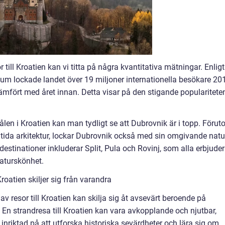
or till Kroatien kan vi titta på några kvantitativa mätningar. Enligt
erium lockade landet över 19 miljoner internationella besökare 20
mfört med året innan. Detta visar på den stigande popularitete
len i Kroatien kan man tydligt se att Dubrovnik är i topp. Föru
da arkitektur, lockar Dubrovnik också med sin omgivande natu
destinationer inkluderar Split, Pula och Rovinj, som alla erbjuder
naturskönhet.
Kroatien skiljer sig från varandra
r av resor till Kroatien kan skilja sig åt avsevärt beroende på
 En strandresa till Kroatien kan vara avkopplande och njutbar,
inriktad på att utforska historiska sevärdheter och lära sig om