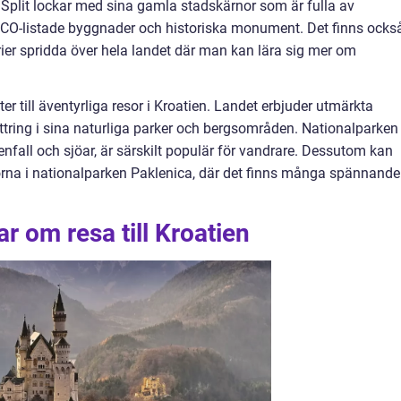
Split lockar med sina gamla stadskärnor som är fulla av
CO-listade byggnader och historiska monument. Det finns ocks
rier spridda över hela landet där man kan lära sig mer om
er till äventyrliga resor i Kroatien. Landet erbjuder utmärkta
ättring i sina naturliga parker och bergsområden. Nationalparken
enfall och sjöar, är särskilt populär för vandrare. Dessutom kan
orna i nationalparken Paklenica, där det finns många spännande
r om resa till Kroatien