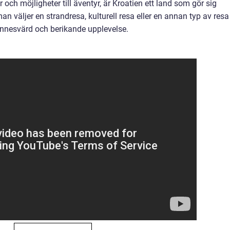
r och möjligheter till äventyr, är Kroatien ett land som gör sig
n väljer en strandresa, kulturell resa eller en annan typ av resa t
innesvärd och berikande upplevelse.