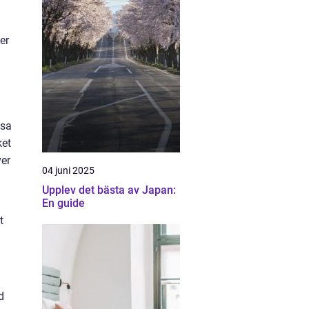
er
esa
ket
ver
04 juni 2025
Upplev det bästa av Japan:
En guide
t
d