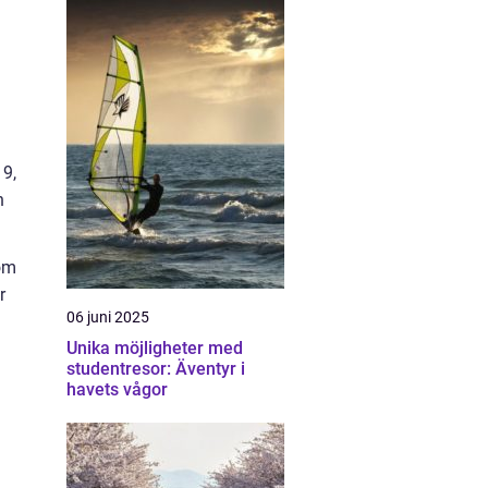
19,
n
tom
r
06 juni 2025
Unika möjligheter med
studentresor: Äventyr i
havets vågor