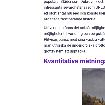
populära. Städer som Dubrovnik och 
intressanta sevärdheter såsom UNES
ett stort antal museer och konstgalle
Kroatiens fascinerande historia.
Utöver detta finns det också möjlighet
möjligheter till vandring och bergskl
Plitvicesjöarna, med sina vackra vatt
man utforska de underjordiska grott
grottsystem att upptäcka.
Kvantitativa mätninga