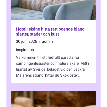
Hotell skåne hitta rätt boende bland
slätter, städer och kust
30 juni 2026
admin
inspiration
Välkommen till ett fridfullt paradis för
campingentusiaster och naturälskare. Mitt i
hjärtat av Sverige, beläget vid den vackra
Mälarens strand, hittar du Skokloster
Camp...