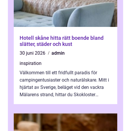
Hotell skåne hitta rätt boende bland
slätter, städer och kust
30 juni 2026
admin
inspiration
Välkommen till ett fridfullt paradis för
campingentusiaster och naturälskare. Mitt i
hjärtat av Sverige, beläget vid den vackra
Mälarens strand, hittar du Skokloster
Camp...