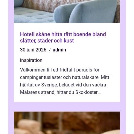
Hotell skåne hitta rätt boende bland
slätter, städer och kust
30 juni 2026
admin
inspiration
Välkommen till ett fridfullt paradis för
campingentusiaster och naturälskare. Mitt i
hjärtat av Sverige, beläget vid den vackra
Mälarens strand, hittar du Skokloster
Camp...