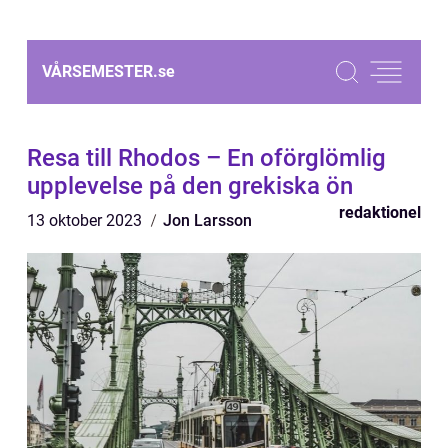
VÅRSEMESTER.
se
Resa till Rhodos – En oförglömlig
upplevelse på den grekiska ön
redaktionel
13 oktober 2023
Jon Larsson