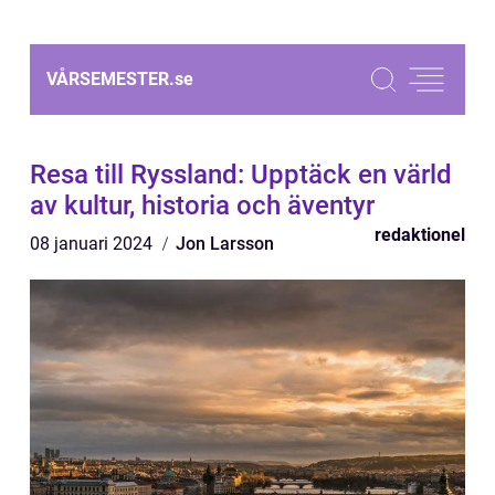
VÅRSEMESTER.
se
Resa till Ryssland: Upptäck en värld
av kultur, historia och äventyr
redaktionel
08 januari 2024
Jon Larsson