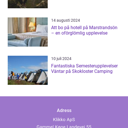
14 augusti 2024
Att bo på hotell på Marstrandsön
– en oförglömlig upplevelse
10 juli 2024
Fantastiska Semesterupplevelser
Väntar på Skokloster Camping
Adress