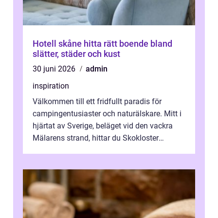
Hotell skåne hitta rätt boende bland
slätter, städer och kust
30 juni 2026
admin
inspiration
Välkommen till ett fridfullt paradis för
campingentusiaster och naturälskare. Mitt i
hjärtat av Sverige, beläget vid den vackra
Mälarens strand, hittar du Skokloster
Camp...