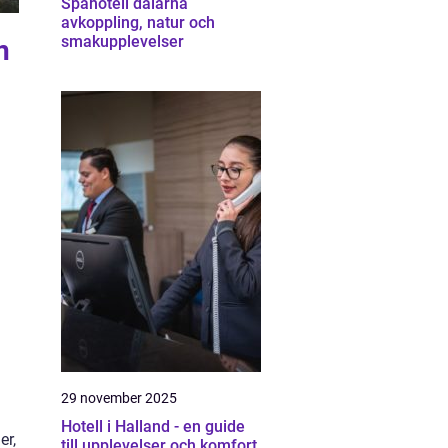
Spahotell dalarna
avkoppling, natur och
smakupplevelser
n
29 november 2025
Hotell i Halland - en guide
er,
till upplevelser och komfort