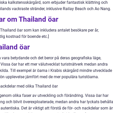
stiska kalkstensskärgård, som erbjuder fantastisk klättring och
lands vackraste stränder, inklusive Railay Beach och Ao Nang.
ar om Thailand öar
 Thailand öar som kan inkludera antalet besökare per år,
lig kostnad för boende etc.]
ailand öar
 vara betydande och det beror på deras geografiska läge,
r. Vissa öar har ett mer välutvecklat turistnätverk medan andra
skilda. Till exempel är öarna i Krabis skärgård mindre utvecklade
kön upplevelse jämfört med de mer populära turistöarna.
nackdelar med olika Thailand öar
 igenom olika faser av utveckling och förändring. Vissa öar har
g och blivit överexploaterade, medan andra har lyckats behåll
utentiska. Det är viktigt att förstå de för- och nackdelar som är