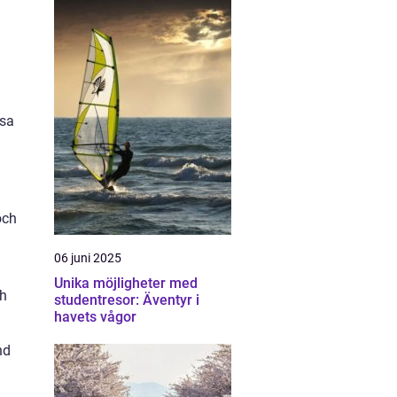
ssa
och
06 juni 2025
h
Unika möjligheter med
ch
studentresor: Äventyr i
havets vågor
nd