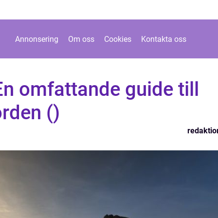
Annonsering
Om oss
Cookies
Kontakta oss
En omfattande guide till
orden ()
redaktio