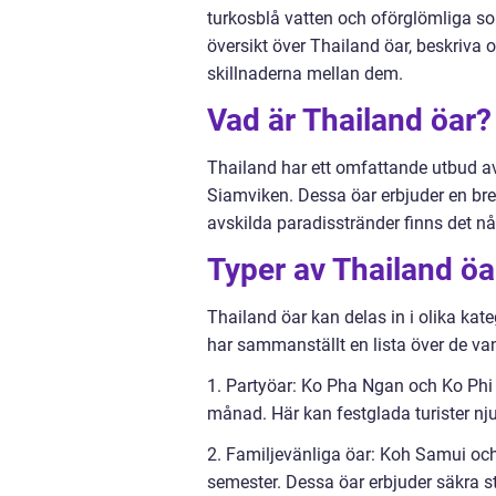
turkosblå vatten och oförglömliga sol
översikt över Thailand öar, beskriva o
skillnaderna mellan dem.
Vad är Thailand öar?
Thailand har ett omfattande utbud a
Siamviken. Dessa öar erbjuder en bredd
avskilda paradisstränder finns det nå
Typer av Thailand öa
Thailand öar kan delas in i olika kat
har sammanställt en lista över de van
1. Partyöar: Ko Pha Ngan och Ko Phi 
månad. Här kan festglada turister nju
2. Familjevänliga öar: Koh Samui och
semester. Dessa öar erbjuder säkra st