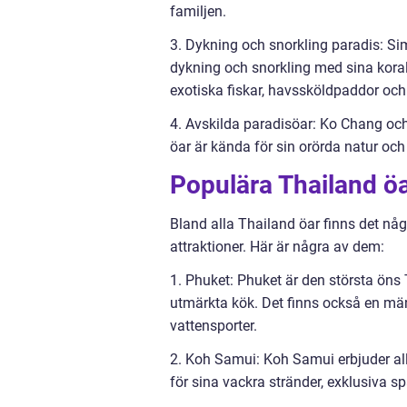
familjen.
3. Dykning och snorkling paradis: Si
dykning och snorkling med sina koral
exotiska fiskar, havssköldpaddor och 
4. Avskilda paradisöar: Ko Chang och
öar är kända för sin orörda natur oc
Populära Thailand ö
Bland alla Thailand öar finns det någ
attraktioner. Här är några av dem:
1. Phuket: Phuket är den största öns 
utmärkta kök. Det finns också en mäng
vattensporter.
2. Koh Samui: Koh Samui erbjuder allt
för sina vackra stränder, exklusiva s