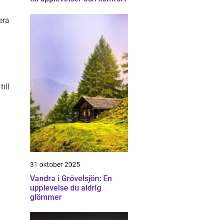
era
ill
31 oktober 2025
Vandra i Grövelsjön: En
upplevelse du aldrig
glömmer