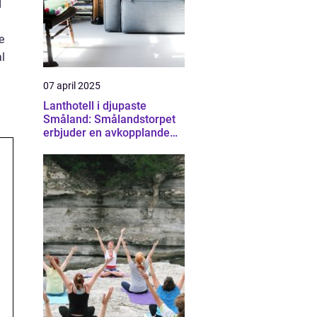
d
e
al
07 april 2025
Lanthotell i djupaste
Småland: Smålandstorpet
erbjuder en avkopplande
och hållbar vistelse