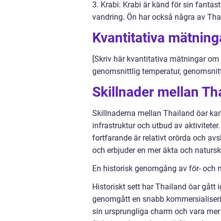
3. Krabi: Krabi är känd för sin fanta
vandring. Ön har också några av Thai
Kvantitativa mätning
[Skriv här kvantitativa mätningar om
genomsnittlig temperatur, genomsnitt
Skillnader mellan Th
Skillnaderna mellan Thailand öar kan
infrastruktur och utbud av aktivitete
fortfarande är relativt orörda och av
och erbjuder en mer äkta och naturs
En historisk genomgång av för- och 
Historiskt sett har Thailand öar gått
genomgått en snabb kommersialiserin
sin ursprungliga charm och vara mer a