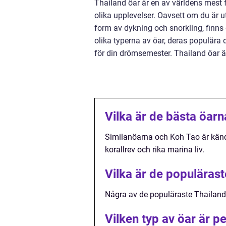
Thailand öar är en av världens mest
olika upplevelser. Oavsett om du är ute
form av dykning och snorkling, finns 
olika typerna av öar, deras populära 
för din drömsemester. Thailand öar är
Vilka är de bästa öarn
Similanöarna och Koh Tao är känd
korallrev och rika marina liv.
Vilka är de populäras
Några av de populäraste Thailand
Vilken typ av öar är pe