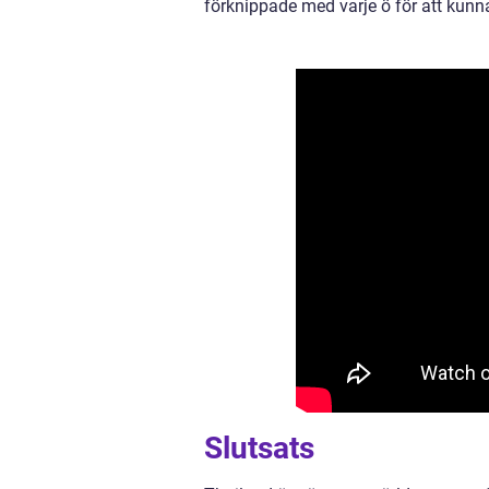
förknippade med varje ö för att kunna
Slutsats