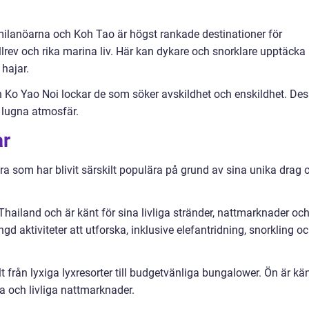
milanöarna och Koh Tao är högst rankade destinationer för
lrev och rika marina liv. Här kan dykare och snorklare upptäcka
hajar.
 Ko Yao Noi lockar de som söker avskildhet och enskildhet. De
h lugna atmosfär.
ar
ra som har blivit särskilt populära på grund av sina unika drag 
Thailand och är känt för sina livliga stränder, nattmarknader oc
d aktiviteter att utforska, inklusive elefantridning, snorkling o
 från lyxiga lyxresorter till budgetvänliga bungalower. Ön är kä
pa och livliga nattmarknader.