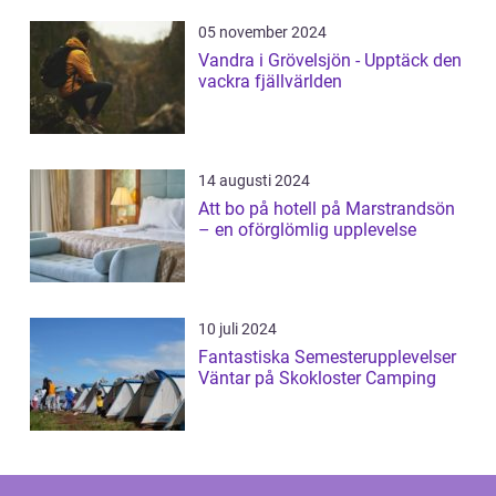
05 november 2024
Vandra i Grövelsjön - Upptäck den
vackra fjällvärlden
14 augusti 2024
Att bo på hotell på Marstrandsön
– en oförglömlig upplevelse
10 juli 2024
Fantastiska Semesterupplevelser
Väntar på Skokloster Camping