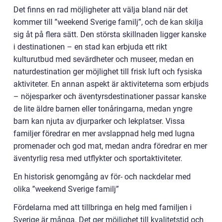
Det finns en rad möjligheter att välja bland när det
kommer till ”weekend Sverige familj”, och de kan skilja
sig åt på flera sätt. Den största skillnaden ligger kanske
i destinationen – en stad kan erbjuda ett rikt
kulturutbud med sevärdheter och museer, medan en
naturdestination ger möjlighet till frisk luft och fysiska
aktiviteter. En annan aspekt är aktiviteterna som erbjuds
– nöjesparker och äventyrsdestinationer passar kanske
de lite äldre barnen eller tonåringarna, medan yngre
barn kan njuta av djurparker och lekplatser. Vissa
familjer föredrar en mer avslappnad helg med lugna
promenader och god mat, medan andra föredrar en mer
äventyrlig resa med utflykter och sportaktiviteter.
En historisk genomgång av för- och nackdelar med
olika ”weekend Sverige familj”
Fördelarna med att tillbringa en helg med familjen i
Sverige är många. Det ger möjlighet till kvalitetstid och