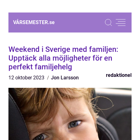
VÅRSEMESTER.
se
Weekend i Sverige med familjen:
Upptäck alla möjligheter för en
perfekt familjehelg
redaktionel
12 oktober 2023
Jon Larsson