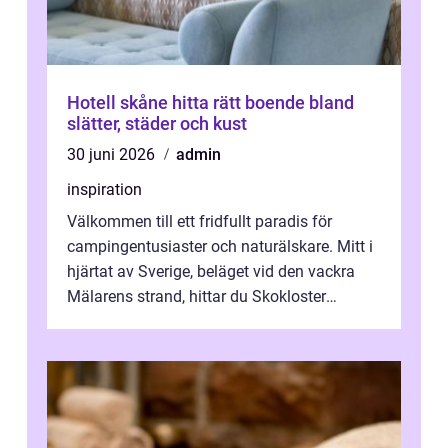
Hotell skåne hitta rätt boende bland
slätter, städer och kust
30 juni 2026
admin
inspiration
Välkommen till ett fridfullt paradis för
campingentusiaster och naturälskare. Mitt i
hjärtat av Sverige, beläget vid den vackra
Mälarens strand, hittar du Skokloster
Camp...